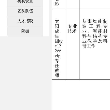
机构设置
称
团队队伍
人才招聘
太
从事智能制
阳
专业
造工程专
成
技术
业、智能材
院徽
集
料与结构专
团ty
业教学及科
c12
研工作
2cc
vip
专
任
教
师